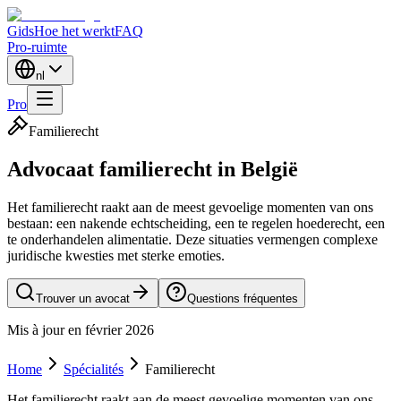
Gids
Hoe het werkt
FAQ
Pro-ruimte
nl
Pro
Familierecht
Advocaat familierecht in België
Het familierecht raakt aan de meest gevoelige momenten van ons
bestaan: een nakende echtscheiding, een te regelen hoederecht, een
te onderhandelen alimentatie. Deze situaties vermengen complexe
juridische kwesties met sterke emoties.
Trouver un avocat
Questions fréquentes
Mis à jour en février 2026
Home
Spécialités
Familierecht
Het familierecht raakt aan de meest gevoelige momenten van ons