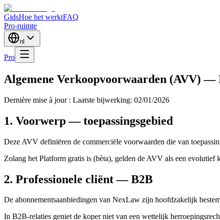
Gids
Hoe het werkt
FAQ
Pro-ruimte
nl
Pro
Algemene Verkoopvoorwaarden (AVV) —
Dernière mise à jour :
Laatste bijwerking: 02/01/2026
1. Voorwerp — toepassingsgebied
Deze AVV definiëren de commerciële voorwaarden die van toepassi
Zolang het Platform gratis is (bèta), gelden de AVV als een evolutief k
2. Professionele cliënt — B2B
De abonnementsaanbiedingen van NexLaw zijn hoofdzakelijk bestemd v
In B2B-relaties geniet de koper niet van een wettelijk herroepingsrec