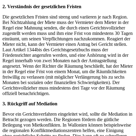
2. Verständnis der gesetzlichen Fristen
Die gesetzlichen Fristen sind streng und variieren je nach Region.
Bei Nichtzahlung der Miete muss der Vermieter dem Mieter in der
Regel eine Mahnung senden, die durch einen Gerichtsvollzieher
zugestellt werden muss und ihm eine Frist von mindestens 30 Tagen
einräumt, um seinen Verpflichtungen nachzukommen. Reagiert der
Mieter nicht, kann der Vermieter einen Antrag bei Gericht stellen.
Laut Artikel 1344bis des Gerichtsgesetzbuchs muss der
Friedensrichter angerufen werden, und eine Anhörung wird in der
Regel innerhalb von zwei Monaten nach der Antragstellung
angesetzt. Wenn der Richter die Räumung beschließt, hat der Mieter
in der Regel eine Frist von einem Monat, um die Räumlichkeiten
freiwillig zu verlassen (mit möglicher Verlängerung bis zu sechs
Monaten bei sozialen oder finanziellen Schwierigkeiten). Der
Gerichtsvollzieher muss mindestens drei Tage vor der Räumung
offiziell benachrichtigen.
3. Rückgriff auf Mediation
Bevor ein Gerichtsverfahren eingeleitet wird, sollte die Mediation in
Betracht gezogen werden. Die Regionen fördern die gütliche
Beilegung von Mietkonflikten. In Wallonien können beispielsweise
die regionalen Konfliktmediationszentren helfen, eine Einigung
ohne gerichtliche Schritte zu finden. Dies kann oft zu schnelleren